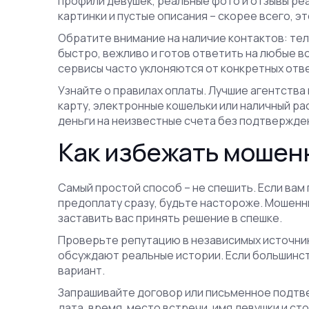
профили девушек, реальные фото и отзывы ре
картинки и пустые описания – скорее всего, эт
Обратите внимание на наличие контактов: теле
быстро, вежливо и готов ответить на любые в
сервисы часто уклоняются от конкретных отв
Узнайте о правилах оплаты. Лучшие агентств
карту, электронные кошельки или наличный ра
деньги на неизвестные счета без подтвержден
Как избежать мошен
Самый простой способ – не спешить. Если вам
предоплату сразу, будьте настороже. Мошенн
заставить вас принять решение в спешке.
Проверьте репутацию в независимых источника
обсуждают реальные истории. Если большинст
вариант.
Запрашивайте договор или письменное подтве
дата, время, место встречи, имя девушки и с