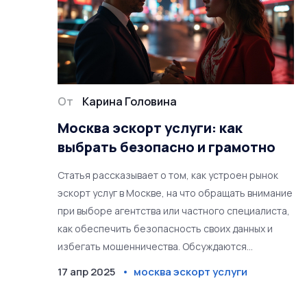
От
Карина Головина
Москва эскорт услуги: как
выбрать безопасно и грамотно
Статья рассказывает о том, как устроен рынок
эскорт услуг в Москве, на что обращать внимание
при выборе агентства или частного специалиста,
как обеспечить безопасность своих данных и
избегать мошенничества. Обсуждаются
реальные расценки и факторы, влияющие на
17 апр 2025
москва эскорт услуги
стоимость. В статье также даны рекомендации по
комфортному и конфиденциальному