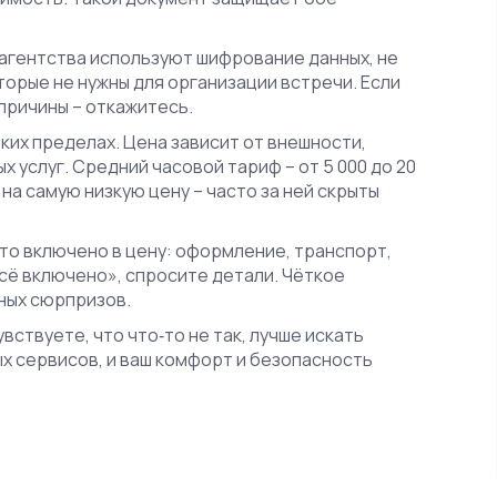
агентства используют шифрование данных, не
торые не нужны для организации встречи. Если
причины – откажитесь.
ких пределах. Цена зависит от внешности,
 услуг. Средний часовой тариф – от 5 000 до 20
на самую низкую цену – часто за ней скрыты
что включено в цену: оформление, транспорт,
сё включено», спросите детали. Чёткое
ных сюрпризов.
вствуете, что что‑то не так, лучше искать
х сервисов, и ваш комфорт и безопасность