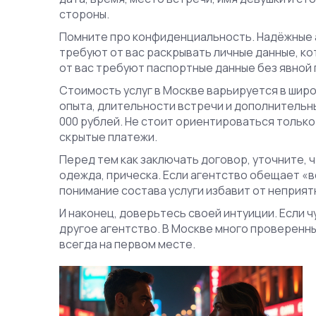
стороны.
Помните про конфиденциальность. Надёжные 
требуют от вас раскрывать личные данные, ко
от вас требуют паспортные данные без явной 
Стоимость услуг в Москве варьируется в широ
опыта, длительности встречи и дополнительных
000 рублей. Не стоит ориентироваться только 
скрытые платежи.
Перед тем как заключать договор, уточните, 
одежда, прическа. Если агентство обещает «в
понимание состава услуги избавит от неприят
И наконец, доверьтесь своей интуиции. Если чу
другое агентство. В Москве много проверенны
всегда на первом месте.