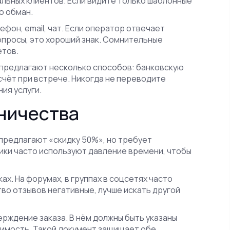
альных клиентов. Если видите только шаблонные
о обман.
фон, email, чат. Если оператор отвечает
опросы, это хороший знак. Сомнительные
етов.
а предлагают несколько способов: банковскую
счёт при встрече. Никогда не переводите
ия услуги.
ничества
 предлагают «скидку 50%», но требует
ики часто используют давление времени, чтобы
х. На форумах, в группах в соцсетях часто
во отзывов негативные, лучше искать другой
рждение заказа. В нём должны быть указаны
тоимость. Такой документ защищает обе