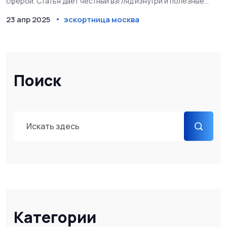
сферой. Статья дает честный взгляд изнутри и полезные
советы для новичков, а также для тех, кто просто
23 апр 2025
эскортница москва
интересуется темой. Простой язык и практический подход —
никаких догадок, только реальные факты. Рассмотрены
деньги, безопасность, личные границы и законы, которые
стоит знать, если интересуешься этим направлением.
Поиск
Категории