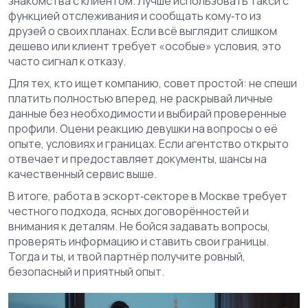
знакомства с клиентом. Лучше использовать такси с
функцией отслеживания и сообщать кому‑то из
друзей о своих планах. Если всё выглядит слишком
дешево или клиент требует «особые» условия, это
часто сигнал к отказу.
Для тех, кто ищет компанию, совет простой: не спеши
платить полностью вперед, не раскрывай личные
данные без необходимости и выбирай проверенные
профили. Оцени реакцию девушки на вопросы о её
опыте, условиях и границах. Если агентство открыто
отвечает и предоставляет документы, шансы на
качественный сервис выше.
В итоге, работа в эскорт‑секторе в Москве требует
честного подхода, ясных договорённостей и
внимания к деталям. Не бойся задавать вопросы,
проверять информацию и ставить свои границы.
Тогда и ты, и твой партнёр получите ровный,
безопасный и приятный опыт.