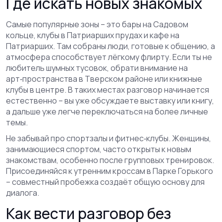
Где искать новых знакомых
Самые популярные зоны – это бары на Садовом
кольце, клубы в Патриарших прудах и кафе на
Патриарших. Там собраны люди, готовые к общению, а
атмосфера способствует лёгкому флирту. Если ты не
любитель шумных тусовок, обрати внимание на
арт‑пространства в Тверском районе или книжные
клубы в центре. В таких местах разговор начинается
естественно – вы уже обсуждаете выставку или книгу,
а дальше уже легче переключаться на более личные
темы.
Не забывай про спортзалы и фитнес‑клубы. Женщины,
занимающиеся спортом, часто открыты к новым
знакомствам, особенно после групповых тренировок.
Присоединяйся к утренним кроссам в Парке Горького
– совместный пробежка создаёт общую основу для
диалога.
Как вести разговор без