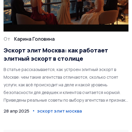
От
Карина Головина
Эскорт элит Москва: как работает
элитный эскорт в столице
В статье рассказывается, как устроен элитный эскорт в
Москве: чем такие агентства отличаются, сколько стоят
услуги, как всё происходит на деле и какой уровень
безопасности для девушек и клиентов считается нормой.
Приведены реальные советы по выбору агентства и признаки
профессионального сервиса. Раскрываются мифы о мире
28 апр 2025
эскорт элит москва
элитного эскорта и приводятся неожиданные факты из
индустрии. Статья будет полезна как тем, кто рассматривает
услуги, так и тем, кто просто интересуется этой необычной