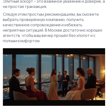
Элитный эскорт – это взаимное уважение и доверие, а
не простая транзакция.
Следуя этим простым рекомендациям, вы сможете
выбрать проверённую компанию, получить
качественное сопровождение и избежать
неприятных ситуаций. В Москве достаточно хороших
агентств, чтобы ваш вечер прошёл без хлопот и с
полным комфортом.