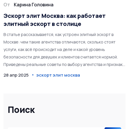
От
Карина Головина
Эскорт элит Москва: как работает
элитный эскорт в столице
В статье рассказывается, как устроен элитный эскорт в
Москве: чем такие агентства отличаются, сколько стоят
услуги, как всё происходит на деле и какой уровень
безопасности для девушек и клиентов считается нормой.
Приведены реальные советы по выбору агентства и признаки
профессионального сервиса. Раскрываются мифы о мире
28 апр 2025
эскорт элит москва
элитного эскорта и приводятся неожиданные факты из
индустрии. Статья будет полезна как тем, кто рассматривает
услуги, так и тем, кто просто интересуется этой необычной
сферой.
Поиск