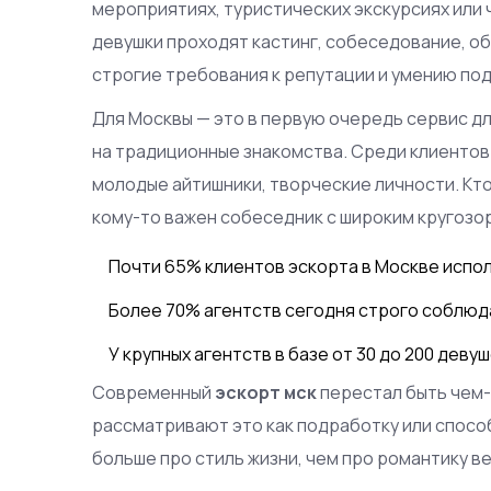
мероприятиях, туристических экскурсиях или 
девушки проходят кастинг, собеседование, о
строгие требования к репутации и умению по
Для Москвы — это в первую очередь сервис дл
на традиционные знакомства. Среди клиентов 
молодые айтишники, творческие личности. Кто
кому-то важен собеседник с широким кругозо
Почти 65% клиентов эскорта в Москве испол
Более 70% агентств сегодня строго соблюд
У крупных агентств в базе от 30 до 200 девуш
Современный
эскорт мск
перестал быть чем-
рассматривают это как подработку или спосо
больше про стиль жизни, чем про романтику в