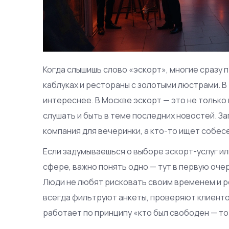
Когда слышишь слово «эскорт», многие сразу 
каблуках и рестораны с золотыми люстрами. В
интереснее. В Москве эскорт — это не только 
слушать и быть в теме последних новостей. З
компания для вечеринки, а кто-то ищет собес
Если задумываешься о выборе эскорт-услуг и
сфере, важно понять одно — тут в первую оч
Люди не любят рисковать своим временем и р
всегда фильтруют анкеты, проверяют клиенто
работает по принципу «кто был свободен — то