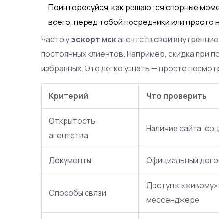
Поинтересуйся, как решаются спорные момен
всего, перед тобой посредники или просто
Часто у
эскорт мск
агентств свои внутренние
постоянных клиентов. Например, скидка при п
избранных. Это легко узнать — просто посмотр
Критерий
Что проверить
Открытость
Наличие сайта, со
агентства
Документы
Официальный догов
Доступ к «живому»
Способы связи
мессенджере