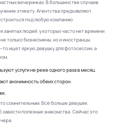
частных вечеринках. В большинстве случаев
бучение этикету. Агентства предъявляют
дстроиться под любую компанию.
я занятых людей, у которых часто нет времени
не только бизнесмены, но и иностранцы,
-то ищет яркую девушку для фотосессии, а
ром.
ьзуют услуги не реже одного раза в месяц.
ают анонимность обеих сторон.
ек.
то сомнительным. Всё больше девушек
б завести полезные знакомства. Сейчас это
ечера.