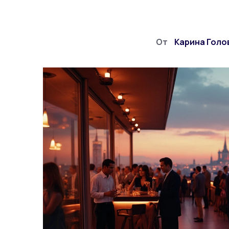
От
Карина Голо