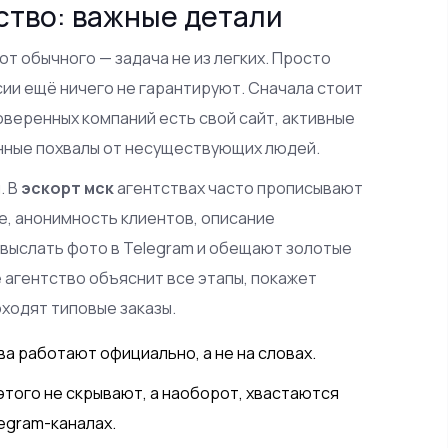
ство: важные детали
от обычного — задача не из легких. Просто
ии ещё ничего не гарантируют. Сначала стоит
веренных компаний есть свой сайт, активные
енные похвалы от несуществующих людей.
. В
эскорт мск
агентствах часто прописывают
е, анонимность клиентов, описание
 выслать фото в Telegram и обещают золотые
е агентство объяснит все этапы, покажет
ходят типовые заказы.
а работают официально, а не на словах.
 этого не скрывают, а наоборот, хвастаются
egram-каналах.