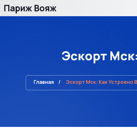
Париж Вояж
Эскорт Мск:
Главная
Эскорт Мск: Как Устроено 