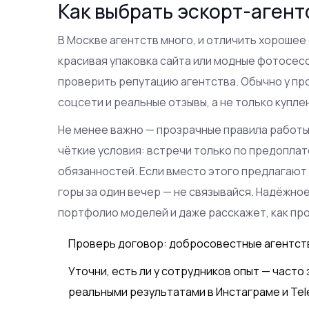
Как выбрать эскорт-агент
В Москве агентств много, и отличить хорошее 
красивая упаковка сайта или модные фотосесс
проверить репутацию агентства. Обычно у про
соцсети и реальные отзывы, а не только купл
Не менее важно — прозрачные правила работы
чёткие условия: встречи только по предоплат
обязанностей. Если вместо этого предлагают
горы за один вечер — не связывайся. Надёжно
портфолио моделей и даже расскажет, как про
Проверь договор: добросовестные агентств
Уточни, есть ли у сотрудников опыт — часто
реальными результатами в Инстаграме и Tel