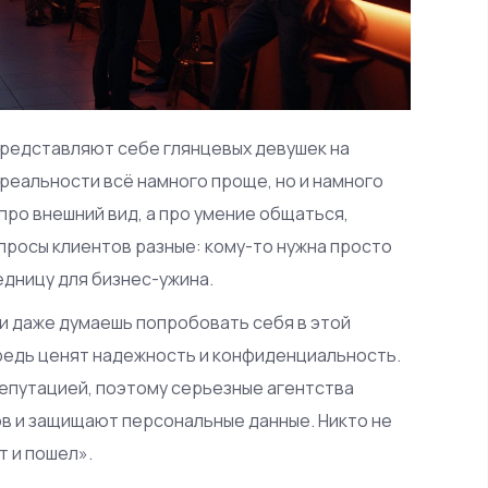
представляют себе глянцевых девушек на
 реальности всё намного проще, но и намного
про внешний вид, а про умение общаться,
апросы клиентов разные: кому-то нужна просто
едницу для бизнес-ужина.
ли даже думаешь попробовать себя в этой
ередь ценят надежность и конфиденциальность.
епутацией, поэтому серьезные агентства
в и защищают персональные данные. Никто не
т и пошел».